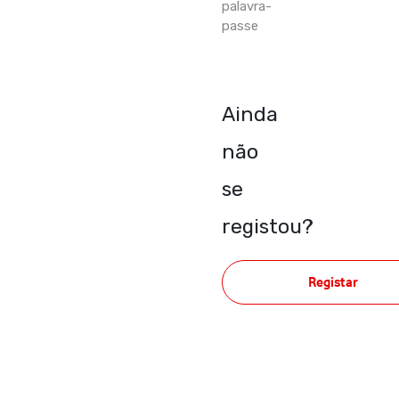
palavra-
passe
Ainda
não
se
registou?
Registar