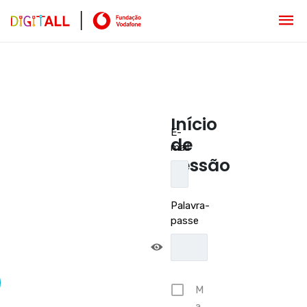
Início
E-
de
mail
sessão
Palavra-
passe
M
a