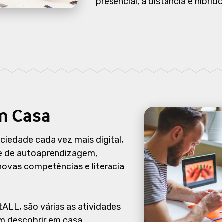
presencial, à distância e híbrido
m Casa
ciedade cada vez mais digital,
e de autoaprendizagem,
ovas competências e literacia
ALL, são várias as atividades
m descobrir em casa,