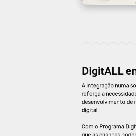
DigitALL e
A integração numa so
reforça a necessidad
desenvolvimento de n
digital.
Com o Programa Digit
que as crianças pode