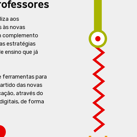
rofessores
liza aos
s às novas
um complemento
das estratégias
e ensino que já
e ferramentas para
 partido das novas
cação, através do
digitais, de forma