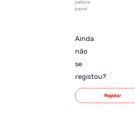
palavra-
passe
Ainda
não
se
registou?
Registar