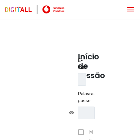
Início
E-
de
mail
sessão
Palavra-
passe
M
a