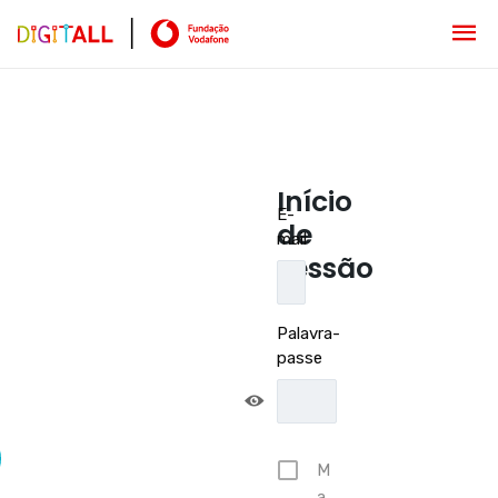
Início
E-
de
mail
sessão
Palavra-
passe
M
a