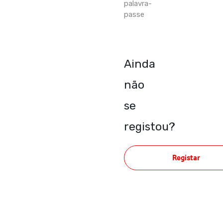
palavra-
passe
Ainda
não
se
registou?
Registar