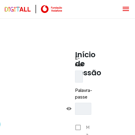
Início
E-
de
mail
sessão
Palavra-
passe
M
a