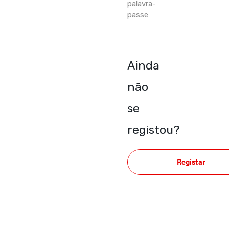
palavra-
passe
Ainda
não
se
registou?
Registar