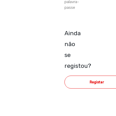
palavra-
passe
Ainda
não
se
registou?
Registar