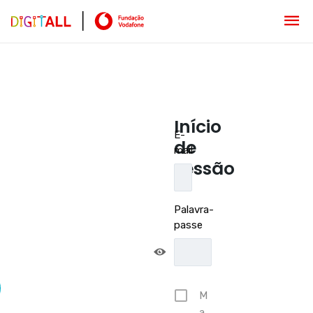
Início
E-
de
mail
sessão
Palavra-
passe
M
a