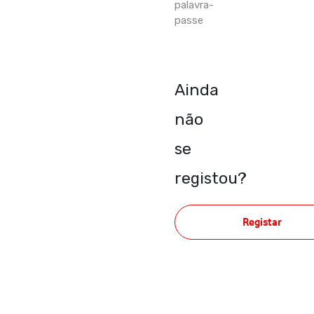
palavra-
passe
Ainda
não
se
registou?
Registar