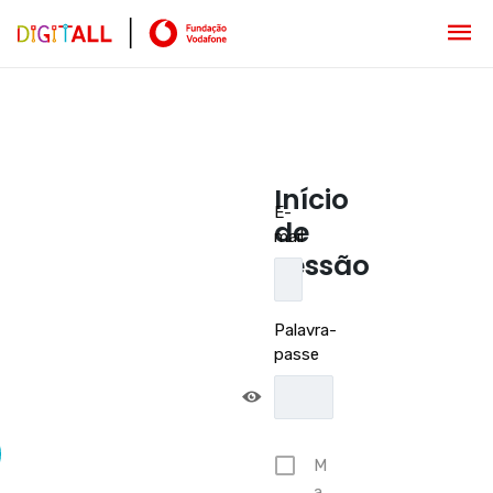
Início
E-
de
mail
sessão
Palavra-
passe
M
a