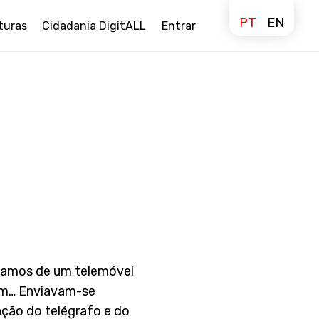
PT
EN
turas
Cidadania DigitALL
Entrar
cisamos de um telemóvel
im… Enviavam-se
ação do telégrafo e do