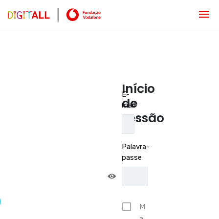
Início
E-
de
mail
sessão
Palavra-
passe
M
a