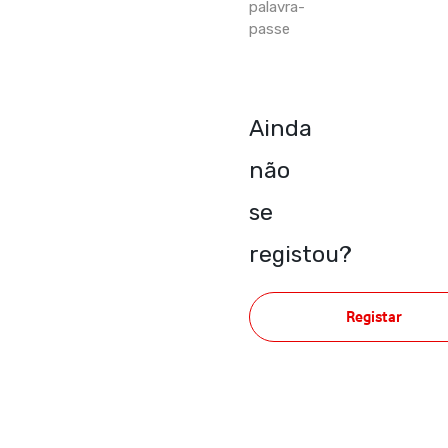
palavra-
passe
Ainda
não
se
registou?
Registar