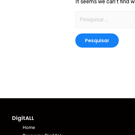
It seems we can’t find w
DigitALL
Home