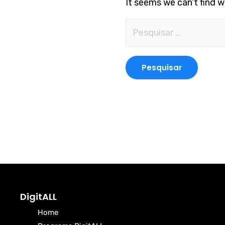
It seems we can’t find w
DigitALL
Home