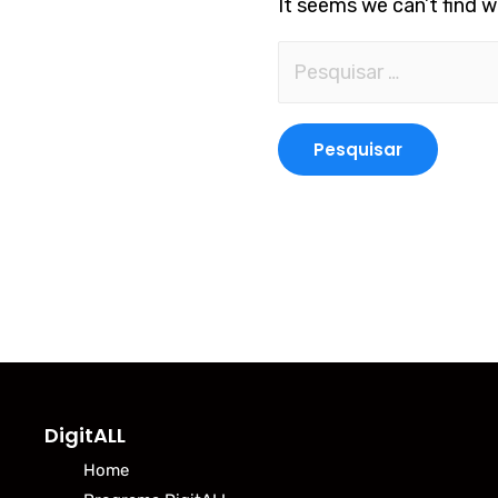
It seems we can’t find w
DigitALL
Home