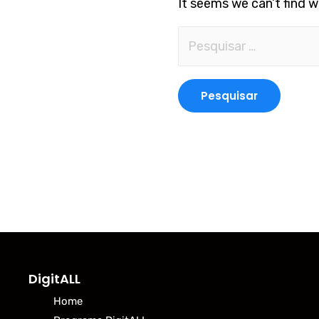
It seems we can’t find w
DigitALL
Home