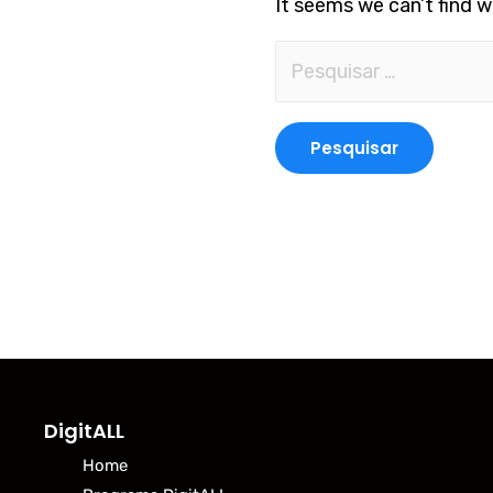
It seems we can’t find w
DigitALL
Home