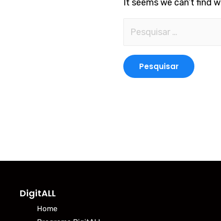
It seems we can’t find w
DigitALL
Home