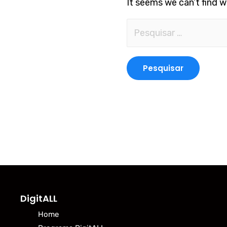
It seems we can’t find w
DigitALL
Home