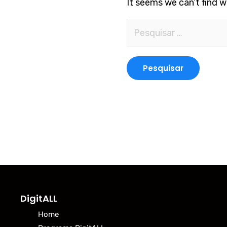
It seems we can’t find w
DigitALL
Home