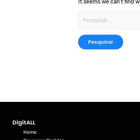
It seems we can’t find w
DigitALL
Home