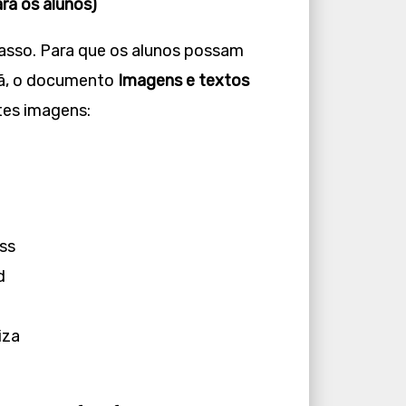
ra os alunos)
asso. Para que os alunos possam
crã, o documento
Imagens e textos
tes imagens:
ss
d
iza