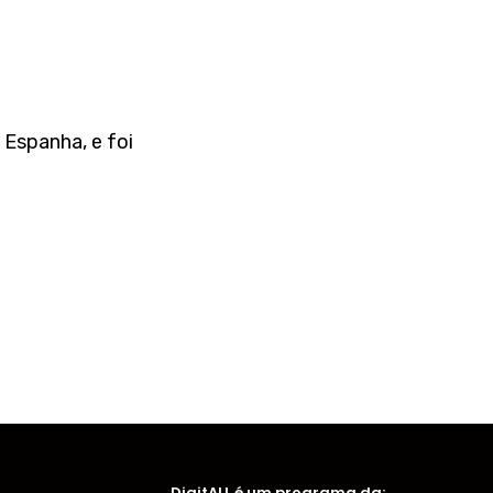
Espanha, e foi
DigitALL é um programa da: