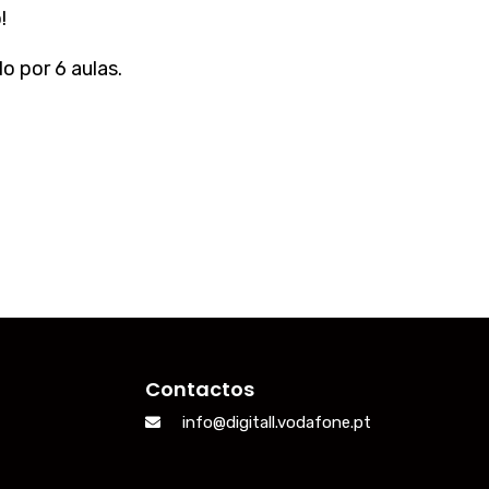
!
o por 6 aulas.
Contactos
info@digitall.vodafone.pt