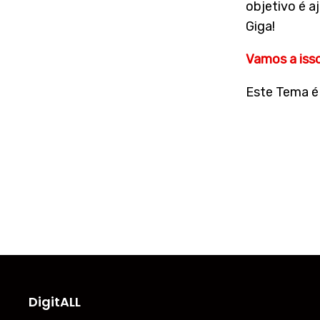
objetivo é a
Giga!
Vamos a iss
Este Tema é 
DigitALL