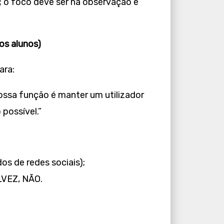
; o foco deve ser na observação e
os alunos)
ara:
vossa função é manter um utilizador
possível.”
os de redes sociais);
LVEZ, NÃO.