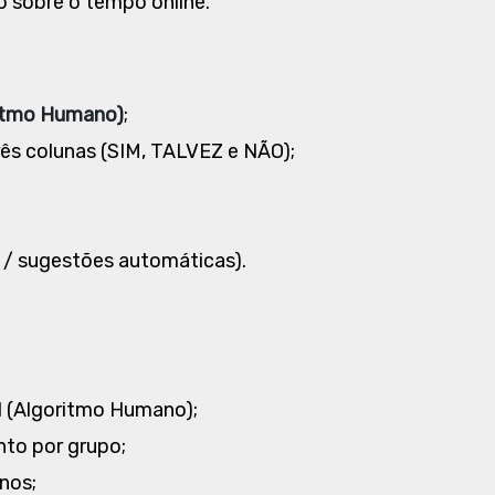
o sobre o tempo online.
ritmo Humano)
;
três colunas (SIM, TALVEZ e NÃO);
s / sugestões automáticas).
 (Algoritmo Humano);
nto por grupo;
nos;