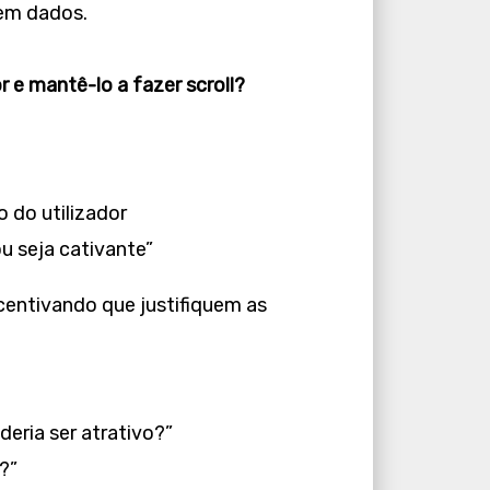
rem dados.
r e mantê-lo a fazer scroll?
 do utilizador
u seja cativante”
ncentivando que justifiquem as
eria ser atrativo?”
?”