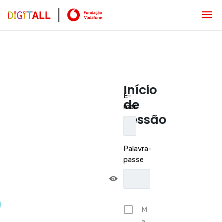
Início
E-
de
mail
sessão
Palavra-
passe
M
a