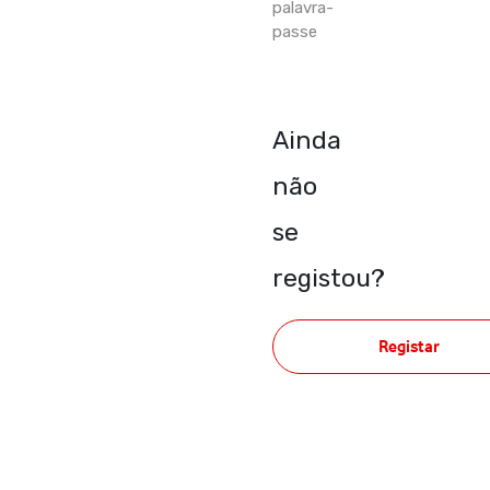
palavra-
passe
Ainda
não
se
registou?
Registar