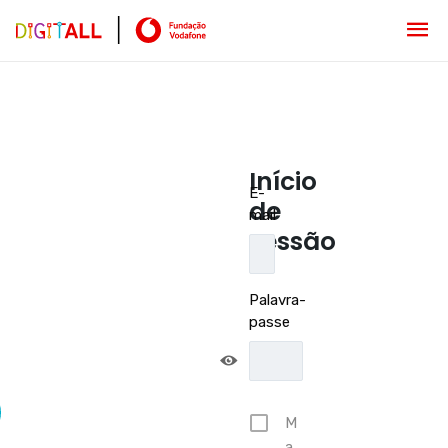
Início
E-
de
mail
sessão
Palavra-
passe
M
a