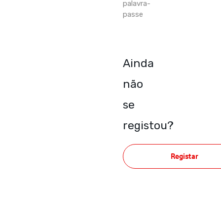
palavra-
passe
Ainda
não
se
registou?
Registar