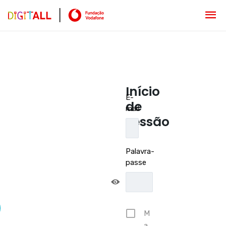
Início
E-
de
mail
sessão
Palavra-
passe
M
a