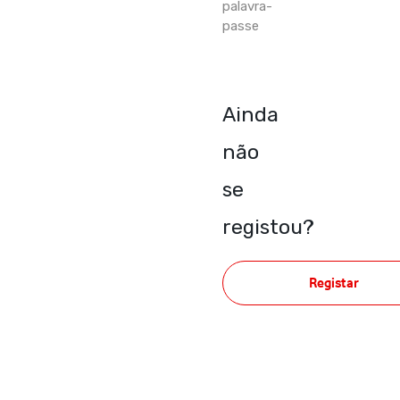
palavra-
passe
Ainda
não
se
registou?
Registar