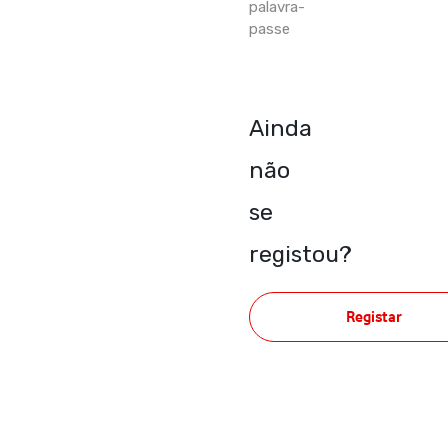
palavra-
passe
Ainda
não
se
registou?
Registar