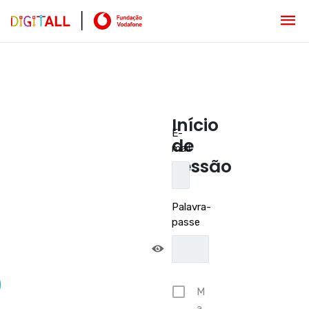
Início
E-
de
mail
sessão
Palavra-
passe
M
a