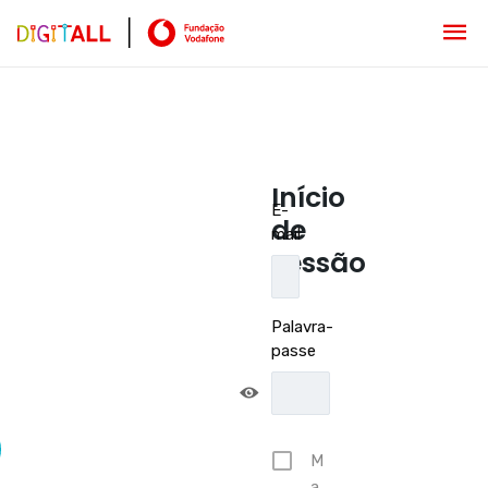
Início
E-
de
mail
sessão
Palavra-
passe
M
a