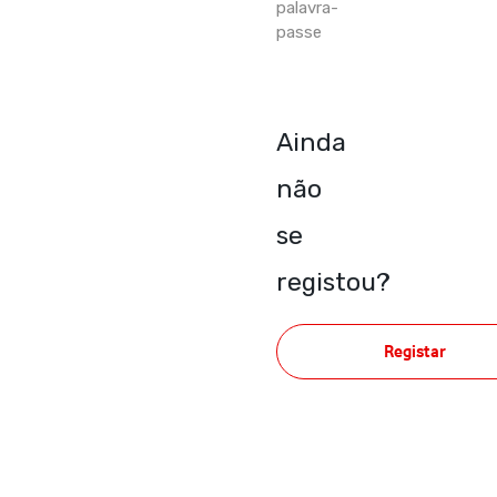
palavra-
passe
Ainda
não
se
registou?
Registar