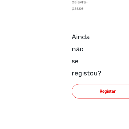
palavra-
passe
Ainda
não
se
registou?
Registar