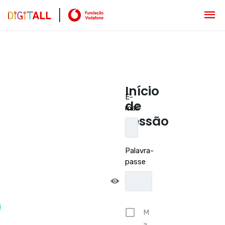
Início
E-
de
mail
sessão
Palavra-
passe
M
a