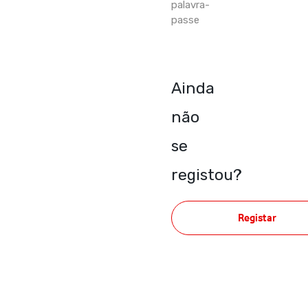
palavra-
passe
Ainda
não
se
registou?
Registar