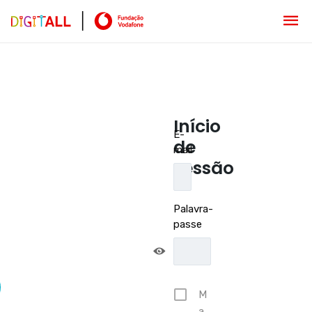
Início
E-
de
mail
sessão
Palavra-
passe
M
a