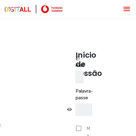
Início
E-
de
mail
sessão
Palavra-
passe
M
a