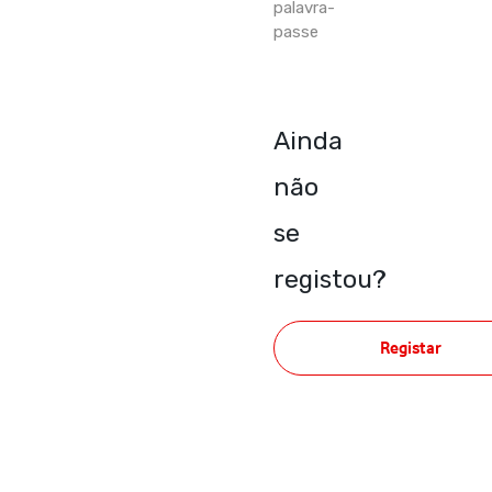
palavra-
passe
Ainda
não
se
registou?
Registar