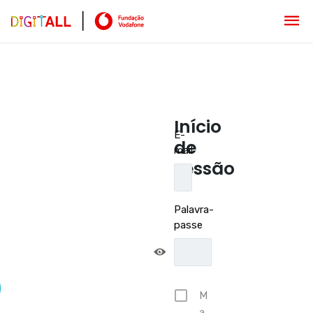
Início
E-
de
mail
sessão
Palavra-
passe
M
a