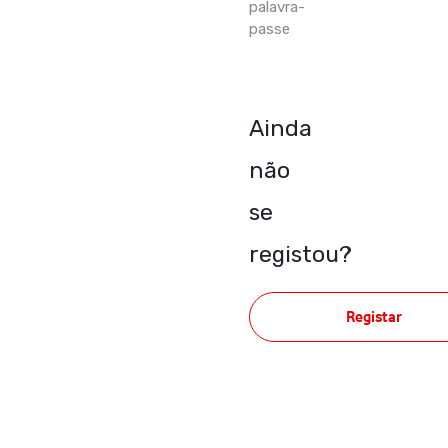
palavra-
passe
Ainda
não
se
registou?
Registar