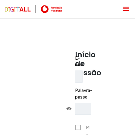
Início
E-
de
mail
sessão
Palavra-
passe
M
a