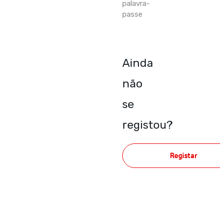
palavra-
passe
Ainda
não
se
registou?
Registar