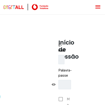
Início
E-
de
mail
sessão
Palavra-
passe
M
a