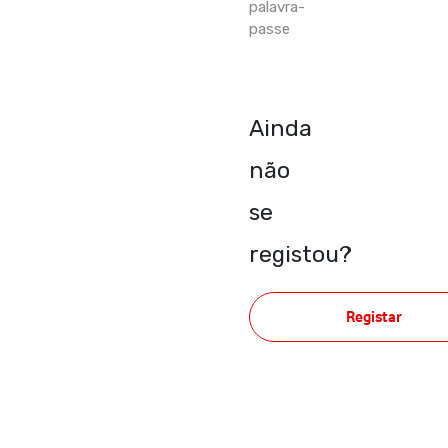
palavra-
passe
Ainda
não
se
registou?
Registar