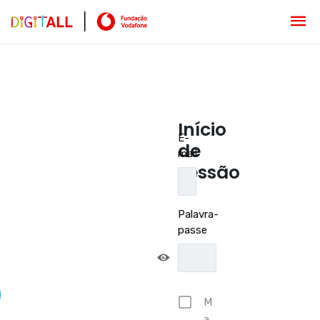
Início
E-
de
mail
sessão
Palavra-
passe
M
a