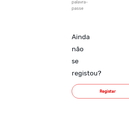
palavra-
passe
Ainda
não
se
registou?
Registar