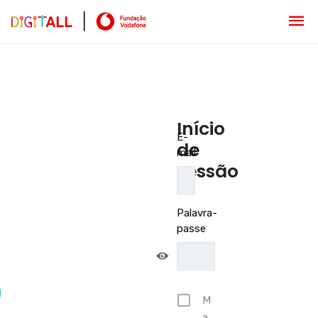
Início
E-
de
mail
sessão
Palavra-
passe
M
a