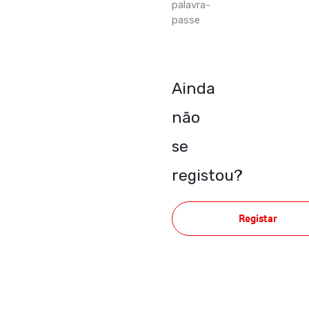
palavra-
passe
Ainda
não
se
registou?
Registar