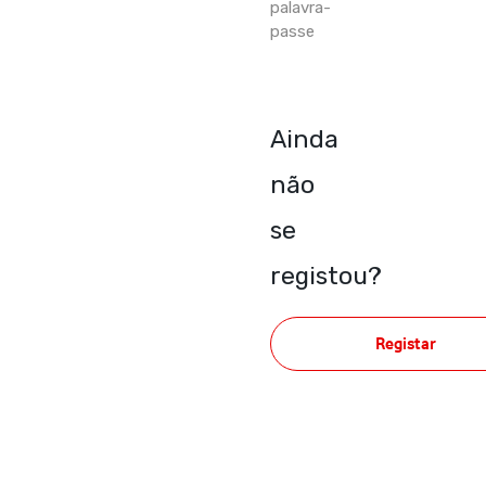
palavra-
passe
Ainda
não
se
registou?
Registar