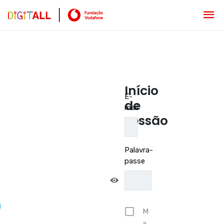
Início
E-
de
mail
sessão
Palavra-
passe
M
a