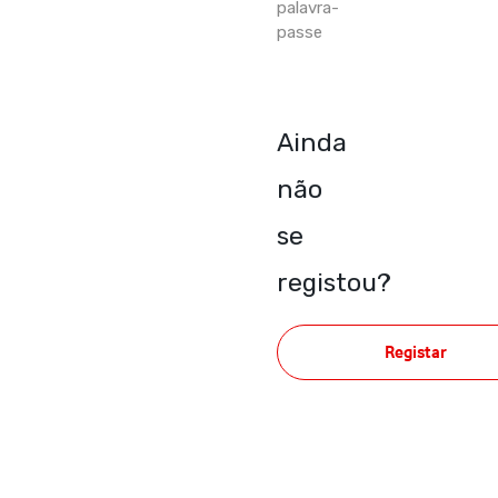
palavra-
passe
Ainda
não
se
registou?
Registar