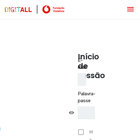
Início
E-
de
mail
sessão
Palavra-
passe
M
a