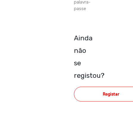
palavra-
passe
Ainda
não
se
registou?
Registar