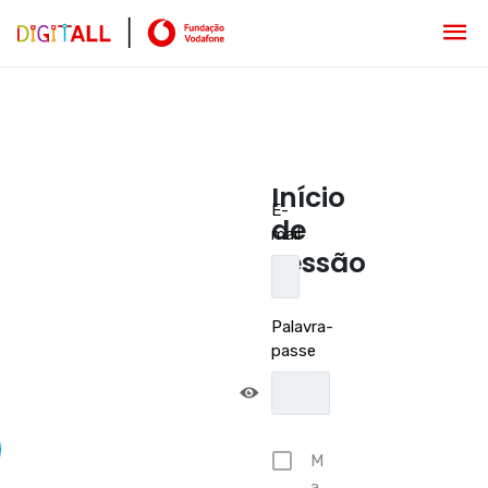
Início
E-
de
mail
sessão
Palavra-
passe
M
a