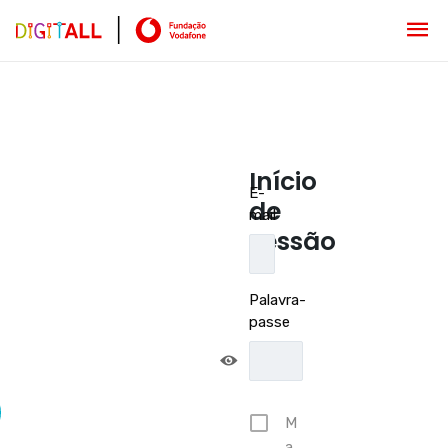
Início
E-
de
mail
sessão
Palavra-
passe
M
a