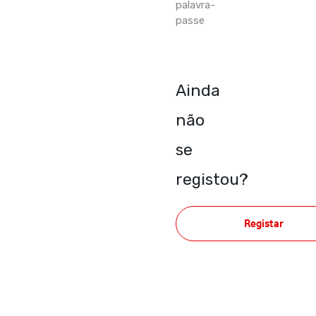
palavra-
passe
Ainda
não
se
registou?
Registar