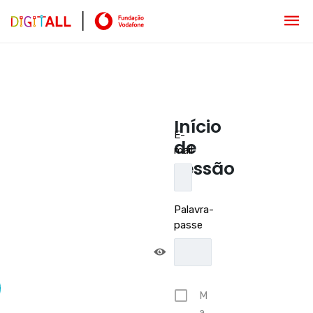
Início
E-
de
mail
sessão
Palavra-
passe
M
a