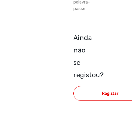
palavra-
passe
Ainda
não
se
registou?
Registar