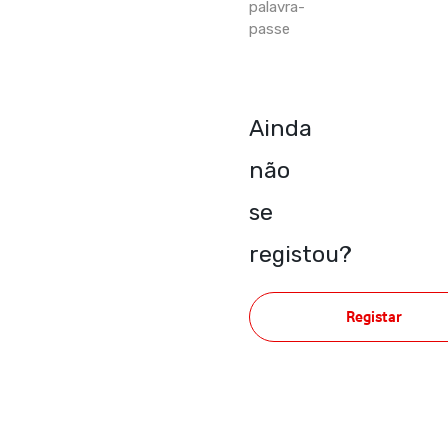
palavra-
passe
Ainda
não
se
registou?
Registar