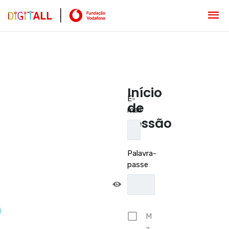
Início
E-
de
mail
sessão
Palavra-
passe
M
a