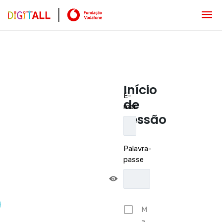
Início
E-
de
mail
sessão
Palavra-
passe
M
a