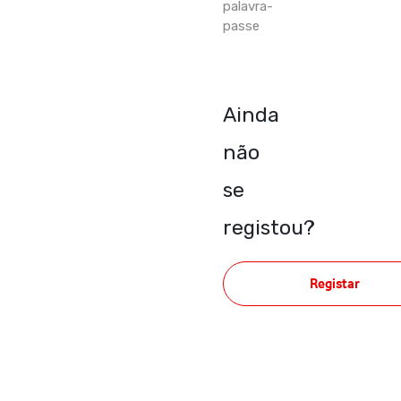
palavra-
passe
Ainda
não
se
registou?
Registar