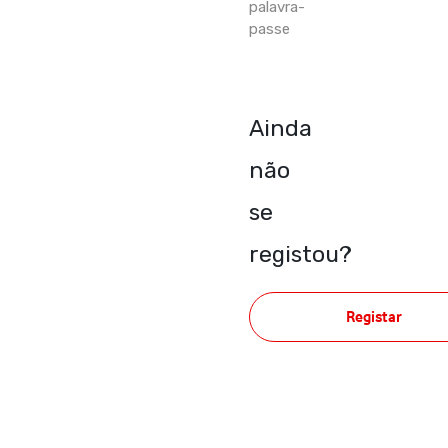
palavra-
passe
Ainda
não
se
registou?
Registar