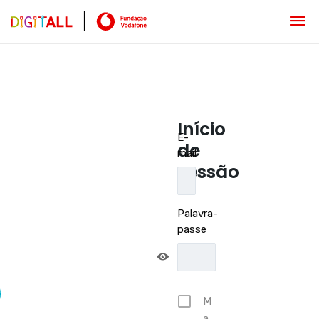
Início
E-
de
mail
sessão
Palavra-
passe
M
a