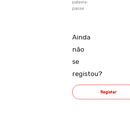
palavra-
passe
Ainda
não
se
registou?
Registar