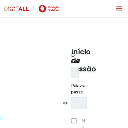
Início
E-
de
mail
sessão
Palavra-
passe
M
a