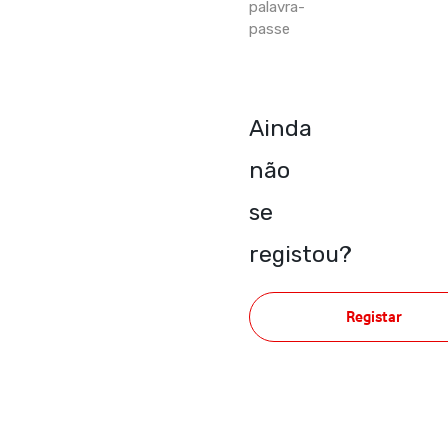
palavra-
passe
Ainda
não
se
registou?
Registar