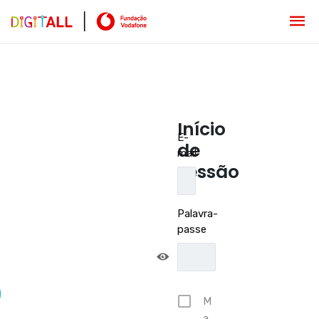
Início
E-
de
mail
sessão
Palavra-
passe
M
a