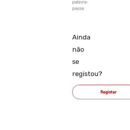
palavra-
passe
Ainda
não
se
registou?
Registar